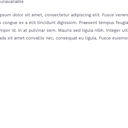
 unavailable
psum dolor sit amet, consectetur adipiscing elit. Fusce venenat
 congue ex a elit tincidunt dignissim. Praesent tempus feugiat 
mpor id. In at pulvinar sem. Mauris sed ligula nibh. Integer u
da sit amet convallis nec, consequat eu ligula. Fusce euismod