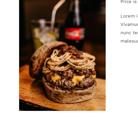
Price is
Lorem i
Vivamus
nunc te
malesua
DETAILS