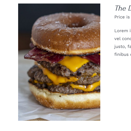
The 
Price is
Lorem i
vel con
justo, 
finibus
DETAILS