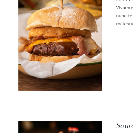
Vivamus
nunc te
malesua
DETAILS
Sour