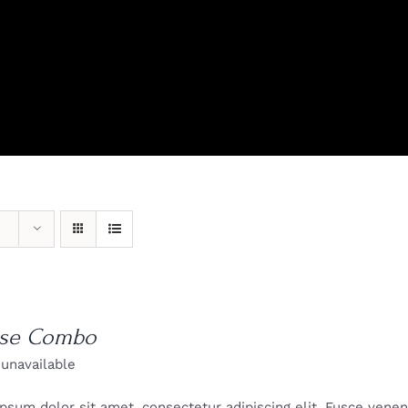
View Our Product Lines
What’s New
se Combo
 unavailable
psum dolor sit amet, consectetur adipiscing elit. Fusce venenat