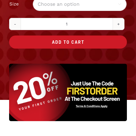
Size

Cheese
Combo
ADD TO CART
quantity