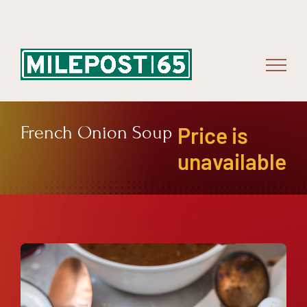
Skip
to
content
French Onion Soup
Price is
unavailable