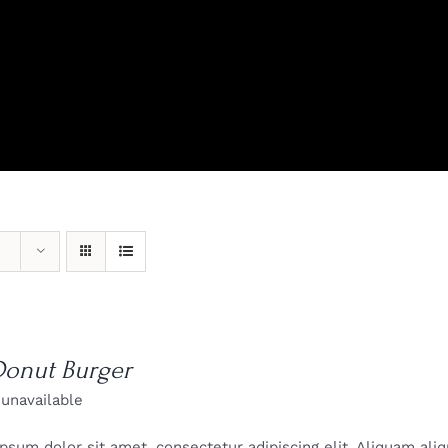
View Our Product Lines
What’s New
Donut Burger
 unavailable
psum dolor sit amet, consectetur adipiscing elit. Aliquam al