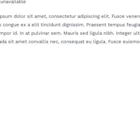
 unavailable
psum dolor sit amet, consectetur adipiscing elit. Fusce venenat
 congue ex a elit tincidunt dignissim. Praesent tempus feugiat 
mpor id. In at pulvinar sem. Mauris sed ligula nibh. Integer u
da sit amet convallis nec, consequat eu ligula. Fusce euismod