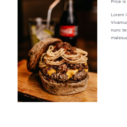
Price is
Lorem i
Vivamus
nunc te
malesua
DETAILS