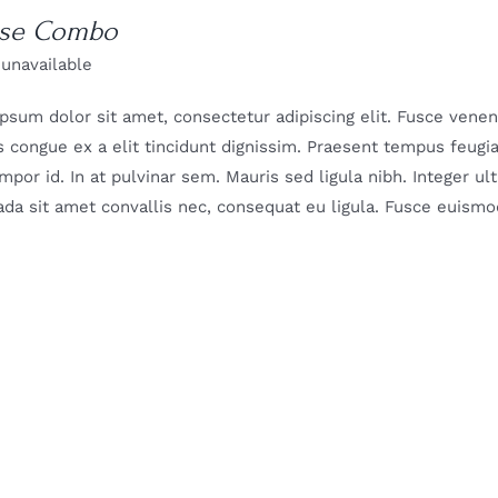
se Combo
 unavailable
psum dolor sit amet, consectetur adipiscing elit. Fusce venenat
 congue ex a elit tincidunt dignissim. Praesent tempus feugiat 
mpor id. In at pulvinar sem. Mauris sed ligula nibh. Integer u
da sit amet convallis nec, consequat eu ligula. Fusce euismod