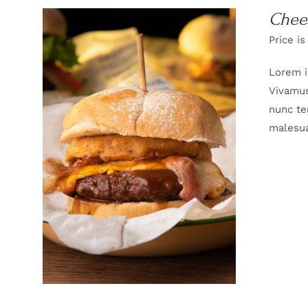
Chee
Price is
Lorem i
Vivamus
nunc te
malesua
DETAILS